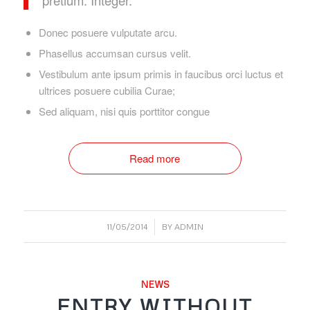
Donec posuere vulputate arcu.
Phasellus accumsan cursus velit.
Vestibulum ante ipsum primis in faucibus orci luctus et
ultrices posuere cubilia Curae;
Sed aliquam, nisi quis porttitor congue
Read more
/
11/05/2014
BY
ADMIN
NEWS
ENTRY WITHOUT