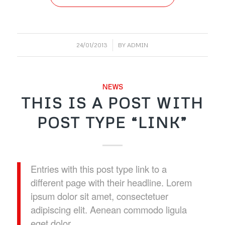
/
24/01/2013
BY
ADMIN
NEWS
THIS IS A POST WITH
POST TYPE “LINK”
Entries with this post type link to a
different page with their headline. Lorem
ipsum dolor sit amet, consectetuer
adipiscing elit. Aenean commodo ligula
eget dolor.