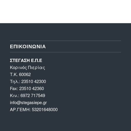
ΕΠΙΚΟΙΝΩΝΊΑ
ΣΤΕΓΑΣΗ Ε.Π.Ε
Κορινός Πιερίας
Τ.Κ. 60062
Τηλ.: 23510 42300
Fax: 23510 42360
Κιν.: 6972 717549
info@stegasiepe.gr
ΑΡ.ΓΕΜΗ: 53201648000