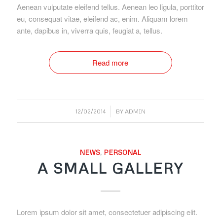
Aenean vulputate eleifend tellus. Aenean leo ligula, porttitor
eu, consequat vitae, eleifend ac, enim. Aliquam lorem
ante, dapibus in, viverra quis, feugiat a, tellus.
Read more
/
12/02/2014
BY
ADMIN
NEWS
,
PERSONAL
A SMALL GALLERY
Lorem ipsum dolor sit amet, consectetuer adipiscing elit.