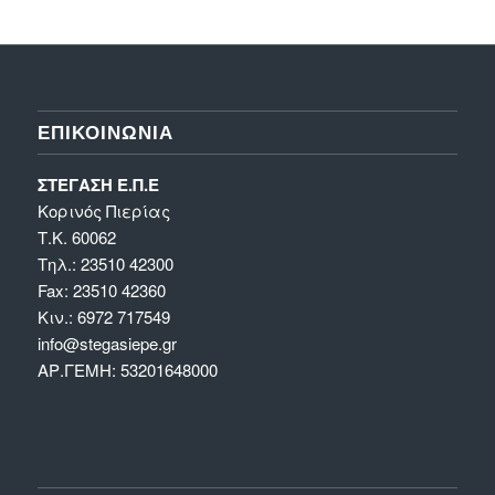
ΕΠΙΚΟΙΝΩΝΊΑ
ΣΤΕΓΑΣΗ Ε.Π.Ε
Κορινός Πιερίας
Τ.Κ. 60062
Τηλ.: 23510 42300
Fax: 23510 42360
Κιν.: 6972 717549
info@stegasiepe.gr
ΑΡ.ΓΕΜΗ: 53201648000