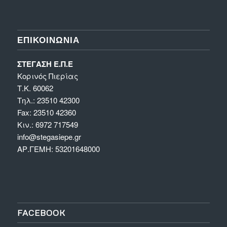
ΕΠΙΚΟΙΝΩΝΊΑ
ΣΤΕΓΑΣΗ Ε.Π.Ε
Κορινός Πιερίας
Τ.Κ. 60062
Τηλ.: 23510 42300
Fax: 23510 42360
Κιν.: 6972 717549
info@stegasiepe.gr
ΑΡ.ΓΕΜΗ: 53201648000
FACEBOOK