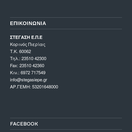
ΕΠΙΚΟΙΝΩΝΊΑ
ΣΤΕΓΑΣΗ Ε.Π.Ε
Κορινός Πιερίας
Τ.Κ. 60062
Τηλ.: 23510 42300
Fax: 23510 42360
Κιν.: 6972 717549
info@stegasiepe.gr
ΑΡ.ΓΕΜΗ: 53201648000
FACEBOOK